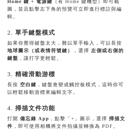
Home 鍵 + 電源鍵
（有 Home 鍵機型）即可截
圖，並且點擊左下角的預覽可立即進行標註與編
輯。
2.
單手鍵盤模式
如果你覺得鍵盤太大，難以單手輸入，可以長按
地球圖示（或表情符號鍵）
，選擇
左側或右側的
鍵盤
，讓打字更輕鬆。
3.
精確滑動游標
長按
空白鍵
，鍵盤會變成觸控板模式，這時你可
以輕鬆移動游標來編輯文字。
4.
掃描文件功能
打開
備忘錄 App
，點擊「+」圖示，選擇
掃描文
件
，即可使用相機將文件拍攝並轉換為 PDF。