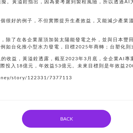
電腦模擬。黃溢銓指出，因為要考慮到製程風險，所以透過A
一個很好的例子，不但實際提升生產效益，又能減少產業
歇，除了在各企業屋頂加裝太陽能發電之外，並與日本豐
例如台化推小型水力發電，目標2025年商轉；台塑化
收益，黃溢銓透露，截至2023年3月底，全企業AI專案已
實際投入18億元，年效益53億元。未來目標則是年效益20
ey/story/122331/7377113
BACK