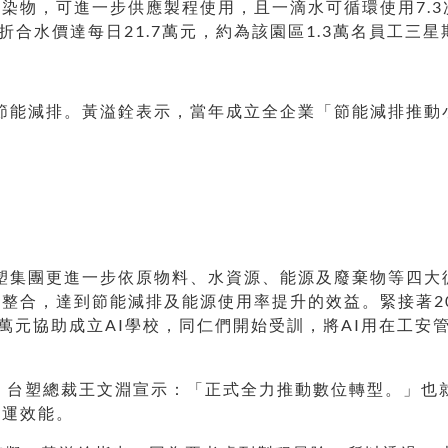
物，可進一步供應製程使用，且一滴水可循環使用7.3次，
噸，折合水價達每日21.7萬元，約為該園區1.3萬名員工
的節能減排。黃溢銓表示，當年成立全企業「節能減排推
台塑集團更進一步依原物料、水資源、能源及廢棄物等四
整合，達到節能減排及能源使用率提升的效益。緊接著20
0萬元協助成立AI學校，同仁們開始受訓，將AI用在工
日，台塑總裁王文淵宣示：「正式全力推動數位轉型。」也就
營運效能。