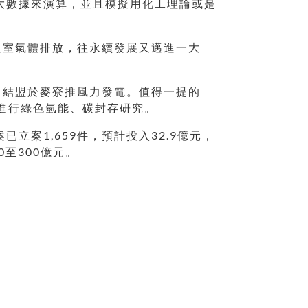
I大數據來演算，並且模擬用化工理論或是
溫室氣體排放，往永續發展又邁進一大
田結盟於麥寮推風力發電。值得一提的
則進行綠色氫能、碳封存研究。
立案1,659件，預計投入32.9億元，
0至300億元。