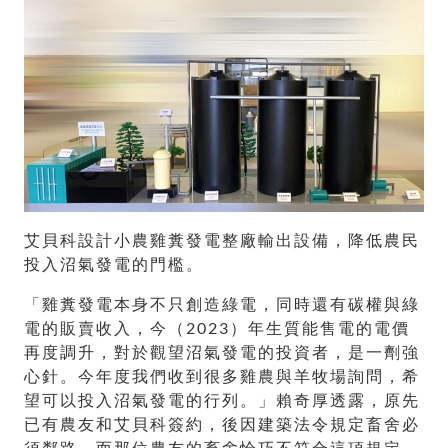
艾貝科設計小農雞糞發電整廠輸出設備，降低農民
投入沼氣發電的門檻。
「雞糞發電本身不只創造綠電，同時還有碳權與綠
電的販賣收入，今（2023）年生質能售電的電價
再度調升，對於觀望沼氣發電的投資者，是一劑強
心針。今年度我們收到很多雞農與羊牧場詢問，希
望可以投入沼氣發電的行列。」賴奇厚透露，原先
已有農友和艾貝科簽約，後因建築法令規定畜舍必
須鄰路，而那位農友的畜舍恰巧不符合這項規定，