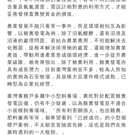
含量及氨氮濃度，需設計相對應的利用方式，才能
妥善發揮畜糞變黃金的價值。
農業發展不能只看單一事件，而是環環相扣互為影
響，以豬糞發電為例，除了沼氣醱酵，還有沼渣及
沼液的處理問題。若結合農業應用，不但能解決去
化難題，從根本解決排泄物的處置，還能增加農業
產值，帶動周邊產業形成循環經濟，進一步提升農
業碳匯。賴奇厚指出，除了豬糞利用，雞糞發電亦
具有成長潛力，目前臺灣案例並不多，較為人所知
的實例為石安牧場，其規模大且運作模式成熟，已
轉型為企業化經營。
臺灣養雞戶多屬中小型飼養場，農民對於配置雞糞
發電設備，仍有不少疑慮，以為雞糞發電並不適合
小規模飼養場域。「所有利害關係人，包括雞農、
肥料廠商等等，都希望看到『已經成功』的小型個
體戶案例，不太願意冒險當先鋒，這也是我們在推
廣時遇到的一大瓶頸。」