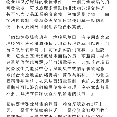
物並非良好醱酵的最佳條件，「一個完全成熟的沼
氣發電場，可以處理多種動物排泄物的混合料源，
甚至包含食品工業的廢棄物，例如過期食物。」由
於法規限制，臺灣畜糞發電只能使用單一動物糞
便，不同於國外可混用多種畜牧糞便。
「假如飼養場旁邊有一塊狼尾草田，有使用畜舍處
理後的沼液來灌溉種植，那這片狼尾草可以再回到
畜舍做沼氣發電，目前頂多容許到這樣。」他說
明，這也是臺灣沼氣發電面臨的另一項瓶頸，期待
農業單位對此可逐步開放沼電要素，比如花蓮璞石
閣畜牧生質能源中心，屬於集中式的沼氣發電廠，
即混合周邊地區的豬糞與牛糞作為燃料。「彰化是
臺灣養殖重鎮，如果放寬沼電限制，也許未來雞農
跟鵝農可以混合雞鵝糞便集中處理，突破禽畜數量
不多、無法在自家設置沼氣發電的限制。」
歸結臺灣雞糞發電的局限，賴奇厚認為有3項主
因。一是電力饋線的缺乏，二是投資金額與回收年
限的條件，三是農友不了解沼電技術所衍生的誤