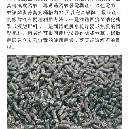
糞轉換成沼氣，再透過沼氣發電機產生綠色電力，
並讓雞糞停留於桶槽內30天以完全醱酵，最終產生
的醱酵液有兩種利用方法，一是液體回流至消化槽
製成液態肥料，二是固體經脫水乾燥變成無臭的固
態肥料。兩者均可重回農地滋養作物或牧草，輔助
農民建立友善無毒的健康農業，落實循環經濟的目
標。