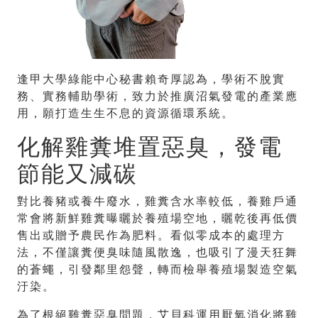
逢甲大學綠能中心秘書賴奇厚認為，學術不脫實
務、實務輔助學術，致力於推廣沼氣發電的產業應
用，願打造生生不息的資源循環系統。
化解雞糞堆置惡臭，發電
節能又減碳
對比養豬或養牛廢水，雞糞含水率較低，養雞戶通
常會將新鮮雞糞曝曬於養殖場空地，曬乾後再低價
售出或贈予農民作為肥料。看似零成本的處理方
法，不僅讓糞便臭味隨風散逸，也吸引了漫天狂舞
的蒼蠅，引發鄰里怨聲，轉而檢舉養殖場製造空氣
汙染。
為了根絕雞糞惡臭問題，艾貝科運用厭氧消化將雞