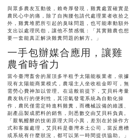
與眾多農友互動後，賴奇厚發現，雞糞處置確實是
農民心中的痛，除了自掏腰包請代處理業者收拾之
外，雞糞堆肥所引起的臭味問題，也可能牽動額外
支出以處理民怨，讓他不禁感慨：「其實雞農也想
要一套能真正解決雞糞問題的解方。」
一手包辦媒合應用，讓雞
農省時省力
當今臺灣畜舍的屋頂多半租予太陽能板業者，依據
現有太陽能商業模式，農場主人坐收租金即可，無
需勞心費神加以管理。在這般前提下，艾貝科考量
農友執行的便利性，其沼氣發電系統為自動化操
作，農民僅需定時進料雞糞，而機械設備的維護、
副產品製成肥料的銷售，則悉數交由艾貝科負責。
「厭氧醱酵的技術原理大同小異，差別在於操作方
式和客服處理，艾貝科是臺灣本土公司，當反應槽
或系統有什麼狀況，都可以第一時間提供協助。」