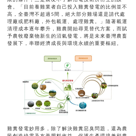
會。「目前養雞業者自己投入雞糞發電的比例並不
高，全臺灣不超過5間，絕大部分雞場還是請代處
理廠或肥料廠，外包載運、處理雞糞。」隨著載運
清理成本逐年攀升，雞農開始尋覓替代方案，而賦
予農牧廢棄物新生的沼氣發電，將是未來臺灣農畜
發展下，串聯經濟成長與環境永續的重要樞紐。
雞糞發電妙用多，除了解決雞糞惡臭問題，還為農
民創造綠電及友善肥料收益，保護生產環境兼顧農