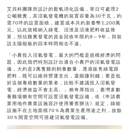
艾貝科團隊所設計的厭氧消化設備，單日可處理2
公噸雞糞，其沼氣發電機的裝置容量為30千瓦，約
需70坪的設置面積，建置成本共約新臺幣1,200萬
元。以此規模納入綠電、沼渣及沼液肥料收益推
算，預估雞糞發電的資金回收年限約8～9年，與裝
設太陽能板的回本時間相去不遠。
「小農投入沼氣發電，最大的門檻是規模經濟的問
題，因此我們特別設計出適合小農戶的沼氣發電設
備，大約是2萬隻雞的飼養數量，透過販售綠電跟
肥料，既可以維持營運支出，還能賺到錢；要是低
於這個養殖數量的業者，比較不建議投入沼氣發
電，經濟效益不會太高。」賴奇厚指出，臺灣多數
養雞場猶有空間可設置沼氣發電設備，依《申請農
業用地作農業設施容許使用審查辦法》規定，綠能
設施不在土地面積70％為農業生產用途之列，故餘
30％閒置空間可搭建沼氣發電設備。