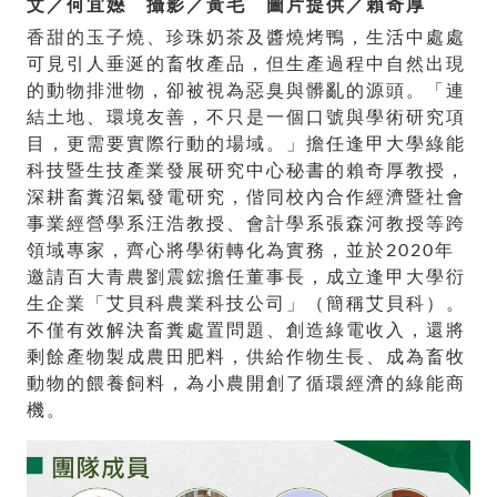
文／何宜嬨 攝影／黃毛 圖片提供／賴奇厚
香甜的玉子燒、珍珠奶茶及醬燒烤鴨，生活中處處
可見引人垂涎的畜牧產品，但生產過程中自然出現
的動物排泄物，卻被視為惡臭與髒亂的源頭。「連
結土地、環境友善，不只是一個口號與學術研究項
目，更需要實際行動的場域。」擔任逢甲大學綠能
科技暨生技產業發展研究中心秘書的賴奇厚教授，
深耕畜糞沼氣發電研究，偕同校內合作經濟暨社會
事業經營學系汪浩教授、會計學系張森河教授等跨
領域專家，齊心將學術轉化為實務，並於2020年
邀請百大青農劉震鋐擔任董事長，成立逢甲大學衍
生企業「艾貝科農業科技公司」（簡稱艾貝科）。
不僅有效解決畜糞處置問題、創造綠電收入，還將
剩餘產物製成農田肥料，供給作物生長、成為畜牧
動物的餵養飼料，為小農開創了循環經濟的綠能商
機。