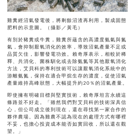
雞糞經沼氣發電後，將剩餘沼渣再利用，製成固態
肥料的示意圖。（攝影／黃毛）
有別於豬糞或牛糞，雞糞所蘊含的高濃度氨氣與氮
氣，會抑制厭氧消化的效率，導致沼氣產量不足或
品質欠佳，影響發電功效。賴奇厚表示，相較於稀
釋、共消化、菌株馴化或去除氨氮等其他厭氧消化
方法，艾貝科的專利技術可以讓厭氧消化系統中的
游離氨氮，保持在適合甲烷生存的濃度，促使沼氣
產量維持高峰狀態，大幅提升約20％的沼氣產量。
即使擁有明確目標與堅實技術，賴奇厚坦言永續這
條路並不好走。「雖然我們對艾貝科的技術深具信
心，但公司成立後到現在，還在尋找第一家合作的
夥伴農場。因為雞農不認為現在的處理方式有哪裡
不妥，也擔心投資成本能否如實回收，所以還在觀
望。」