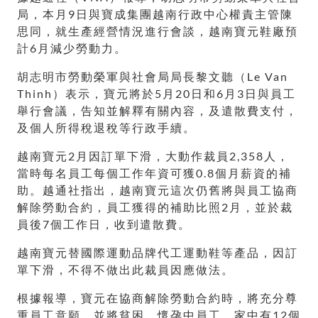
局，本月9日與寶成集團越南行政中心權責主管陳
思同，就生產經營情況進行會談，越南寶元鞋廠預
計6月減少勞動力。
胡志明市勞動榮軍與社會局局長黎文聽（Le Van
Thinh）表示，寶元將於5月20日和6月3日與員工
舉行會議，告知並解釋有關內容，及遣散費支付，
及個人所得稅退稅等行政手續。
越南寶元2月因訂單下滑，大動作裁員2,358人，
當時每名員工每個工作年資可獲0.8個月薪資的補
助。越通社指出，越南寶元這次仍舊將與員工協商
解除勞動合約，員工獲得的補助比照2月，並於裁
員後7個工作日，收到遣散費。
越南寶元替國際運動品牌代工運動鞋等產品，因訂
單下滑，不得不做出此裁員因應做法。
根據報導，寶元在協商解除勞動合約時，將充分尊
重員工意願，並將貧困、懷孕中員工、家中有12個