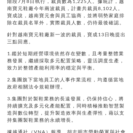
階段7月8日執行，裁員數為1,225人。據統計，越
南寶元鞋廠今年兩波裁員，計畫共裁員8,102人。
寶成說，越南寶元會與員工協商，並將弱勢家庭排
除在裁員名單外，實際裁員人數，仍待最後確認。
針對越南寶元鞋廠新一波的裁員，寶成13日晚提出
三點回應。
1.鑑於短期經營環境依然存在變數，且考量整體業
務發展，繼續採取多元配置策略，靈活調度生產，
致力於整體產能利用率的穩定與平衡。
2.集團旗下當地員工的人事作業流程，均遵循當地
政府相關法令規範辦理。
3.集團對於製鞋業務的長遠發展，仍保持信心，將
持續擴充及多元化產能配置，同時積極推動智慧製
造與數位轉型，提升製造效率與生產彈性，藉以支
持集團製鞋業務的永續增長。
據越通社（VNA）報導，胡志明市勞動榮軍與社會