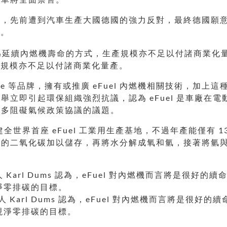
畫，先前遭到汽車生產大國德國的強力反對，最終德國願
售。
生產規模亦不足以付諸商業化量產。
sche 等品牌，擁有或推廣 eFuel 內燃機相關技術，加上這
立即引起環保組織強烈抗議，認為 eFuel 是車廠在
更多阻礙氣候政策協議的議題。
金興建全世界首座 eFuel 工業用生產基地，不過年產能僅有
放的二氧化碳加以儲存，再將水分解成氧和氫，接著將氫
。
隊負責人 Karl Dums 認為，eFuel 對內燃機而言將是很
現淨零排碳的目標。