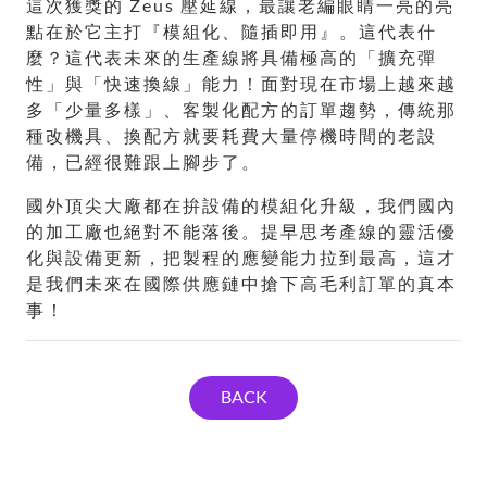
這次獲獎的 Zeus 壓延線，最讓老編眼睛一亮的亮
點在於它主打『模組化、隨插即用』。這代表什
麼？這代表未來的生產線將具備極高的「擴充彈
性」與「快速換線」能力！面對現在市場上越來越
多「少量多樣」、客製化配方的訂單趨勢，傳統那
種改機具、換配方就要耗費大量停機時間的老設
備，已經很難跟上腳步了。
國外頂尖大廠都在拚設備的模組化升級，我們國內
的加工廠也絕對不能落後。提早思考產線的靈活優
化與設備更新，把製程的應變能力拉到最高，這才
是我們未來在國際供應鏈中搶下高毛利訂單的真本
事！
BACK