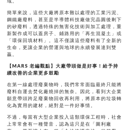
域。
簡單來說，這些大廠將原本難以處理的工業污泥、
鋼鐵廠廢料，甚至是半導體科技廠做完晶圓後剩下
的矽廢料，透過特殊的無害化技術與加工處理，重
新製作成可以蓋房子、鋪路用的「再生混凝土」或
「環保回填材料」。這不僅讓這些廢料有了全新的
生命，更讓企業的營運與地球的永續發展達到雙
贏。
【MARS 老編觀點】大廠帶頭做是好事！給予持
續改善的企業更多鼓勵
在第一線處理廢棄物時，我們常常面臨最終只能將
廢料自運去焚化廠燒掉的無奈。因此，看到大企業
願意帶頭跨足廢棄物回收再利用，將原本的垃圾轉
化為實用的建材，絕對是一件好事情。
不過，每當有大型企業投入這類環保工程時，社會
上常常會有一種聲音，認為這只是在「圖利廠