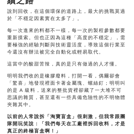
續之路
說到回收，在這個環保的道路上，最大的挑戰莫過
於「不穩定因素實在太多了」。
每一次進來的料都不一樣，每一次的製程參數都要
重新摸索。但也正因為這種「高度的不穩定」，需
要極強的經驗判斷與技術靈活度，導致這個行業至
今還沒有辦法被完全自動化或輕易取代。
這當中的酸甜苦辣，真的是只有做過的人才懂。
明明我們收的是橡膠廢料，打開一看，偶爾卻會
「驚喜」地發現裡面卡著金屬塊、螺絲釘；明明叫
的是 A 級料，送來的整批貨裡卻藏了一大堆不可
思議的雜質，甚至還有一些具備危險性的不明物體
夾雜其中。
以前的人常說拆「淘寶盲盒」很刺激，但我常跟團
隊開玩笑說：「我們每天在工廠裡拆回收料，才是
真正的終極盲盒啊！」