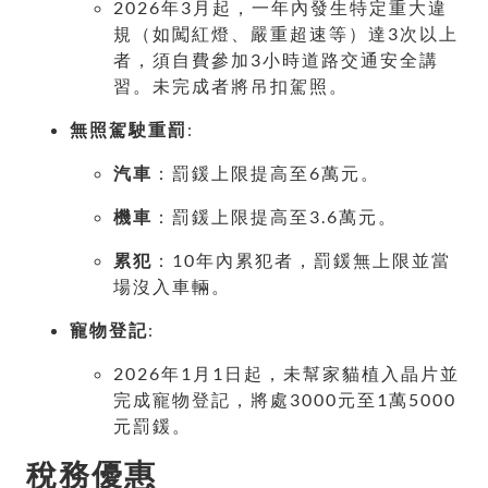
2026年3月起，一年內發生特定重大違
規（如闖紅燈、嚴重超速等）達3次以上
者，須自費參加3小時道路交通安全講
習。未完成者將吊扣駕照。
無照駕駛重罰
:
汽車
：罰鍰上限提高至6萬元。
機車
：罰鍰上限提高至3.6萬元。
累犯
：10年內累犯者，罰鍰無上限並當
場沒入車輛。
寵物登記
:
2026年1月1日起，未幫家貓植入晶片並
完成寵物登記，將處3000元至1萬5000
元罰鍰。
稅務優惠