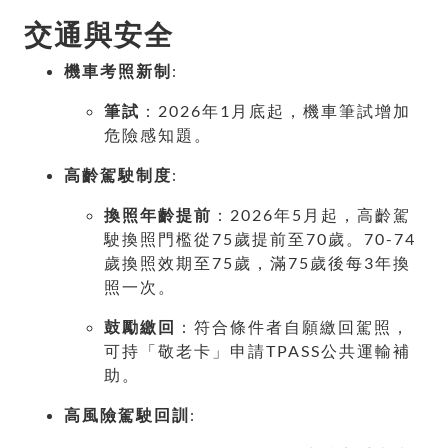
交通與安全
機車考照新制
:
筆試
：2026年1月底起，機車筆試增加
危險感知題。
高齡駕駛制度
:
換照年齡提前
：2026年5月起，高齡駕
駛換照門檻從75歲提前至70歲。70-74
歲換照效期至75歲，滿75歲後每3年換
照一次。
鼓勵繳回
：符合條件者自願繳回駕照，
可持「敬老卡」申請TPASS公共運輸補
助。
高風險駕駛回訓
: