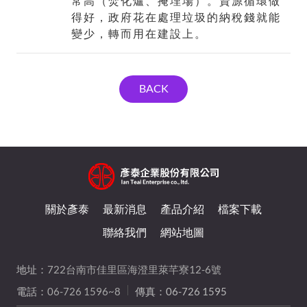
常高（焚化爐、掩埋場）。資源循環做
得好，政府花在處理垃圾的納稅錢就能
變少，轉而用在建設上。
BACK
關於彥泰
最新消息
產品介紹
檔案下載
聯絡我們
網站地圖
地址：
722台南市佳里區海澄里萊芊寮12-6號
電話：
06-726 1596~8
傳真：06-726 1595