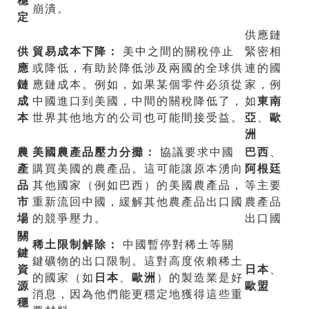
崩潰。
定
供應鏈
供
貿易成本下降：
美中之間的關稅停止
緊密相
應
或降低，有助於降低涉及兩國的全球供
連的國
鏈
應鏈成本。例如，如果某個零件必須從
家，例
成
中國進口到美國，中間的關稅降低了，
如
東南
本
世界其他地方的公司也可能間接受益。
亞
、
歐
洲
農
美國農產品壓力分攤：
協議要求中國
巴西
、
產
購買美國的農產品。這可能讓原本湧向
阿根廷
品
其他國家（例如巴西）的美國農產品，
等主要
市
重新流回中國，緩解其他農產品出口國
農產品
場
的競爭壓力。
出口國
關
稀土限制解除：
中國暫停對稀土等關
鍵
鍵礦物的出口限制。這對高度依賴稀土
資
日本
、
的國家（如
日本
、
歐洲
）的製造業是好
源
歐盟
消息，因為他們能更穩定地獲得這些重
穩