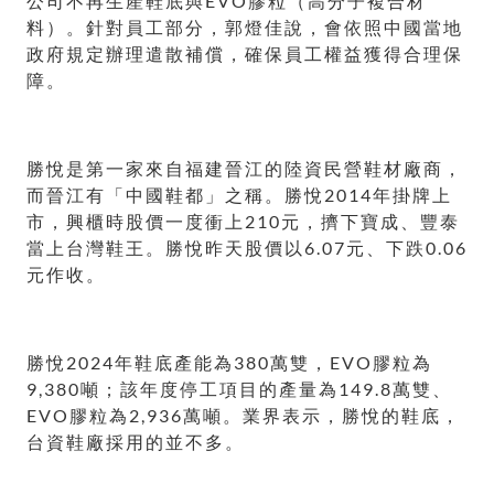
公司不再生產鞋底與EVO膠粒（高分子複合材
料）。針對員工部分，郭燈佳說，會依照中國當地
政府規定辦理遣散補償，確保員工權益獲得合理保
障。
勝悅是第一家來自福建晉江的陸資民營鞋材廠商，
而晉江有「中國鞋都」之稱。勝悅2014年掛牌上
市，興櫃時股價一度衝上210元，擠下寶成、豐泰
當上台灣鞋王。勝悅昨天股價以6.07元、下跌0.06
元作收。
勝悅2024年鞋底產能為380萬雙，EVO膠粒為
9,380噸；該年度停工項目的產量為149.8萬雙、
EVO膠粒為2,936萬噸。業界表示，勝悅的鞋底，
台資鞋廠採用的並不多。