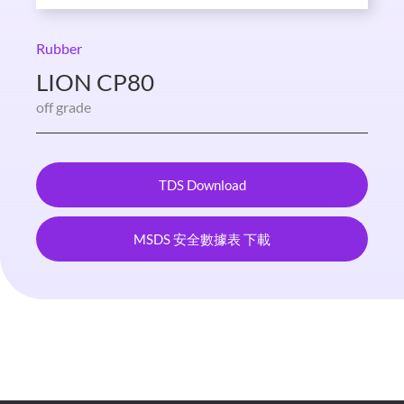
Rubber
LION CP80
off grade
TDS Download
MSDS 安全數據表 下載