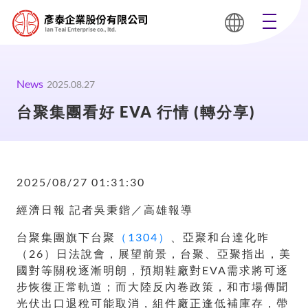
News
2025.08.27
台聚集團看好 EVA 行情 (轉分享)
2025/08/27 01:31:30
經濟日報 記者吳秉鍇／高雄報導
台聚集團旗下台聚
（1304）
、亞聚和台達化昨
（26）日法說會，展望前景，台聚、亞聚指出，美
國對等關稅逐漸明朗，預期鞋廠對EVA需求將可逐
步恢復正常軌道；而大陸反內卷政策，和市場傳聞
光伏出口退稅可能取消，組件廠正逢低補庫存，帶