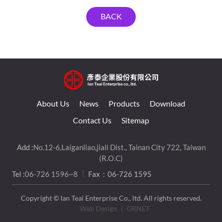
BACK
About Us
News
Products
Download
Contact Us
Sitemap
Add :
No.12-6,Laiganliao,jiali Dist., Tainan City 722, Taiwan
(R.O.C)
Tel :
06-726 1596~8
Fax：06-726 1595
Copyright © Ian Teai Enterprise Co., ltd. All rights reserved.
Web Design
｜ GRNET