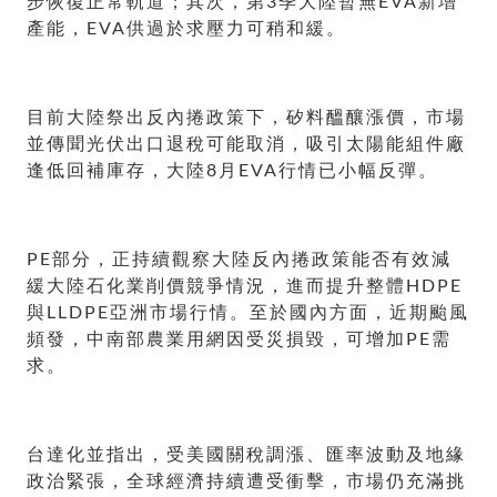
步恢復正常軌道；其次，第3季大陸暫無EVA新增
產能，EVA供過於求壓力可稍和緩。
目前大陸祭出反內捲政策下，矽料醞釀漲價，市場
並傳聞光伏出口退稅可能取消，吸引太陽能組件廠
逢低回補庫存，大陸8月EVA行情已小幅反彈。
PE部分，正持續觀察大陸反內捲政策能否有效減
緩大陸石化業削價競爭情況，進而提升整體HDPE
與LLDPE亞洲市場行情。至於國內方面，近期颱風
頻發，中南部農業用網因受災損毀，可增加PE需
求。
台達化並指出，受美國關稅調漲、匯率波動及地緣
政治緊張，全球經濟持續遭受衝擊，市場仍充滿挑