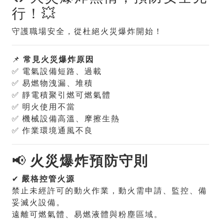
行！💥
守護職場安全，從杜絕火災爆炸開始！
📌
常見火災爆炸原因
✅ 電氣設備短路、過載
✅ 易燃物洩漏、堆積
✅ 靜電積聚引燃可燃氣體
✅ 明火使用不當
✅ 機械設備高溫、摩擦生熱
✅ 作業環境通風不良
📢
火災爆炸預防守則
✔
嚴格控管火源
禁止未經許可的動火作業，動火需申請、監控、備
妥滅火設備。
遠離可燃氣體、易燃液體與粉塵區域。