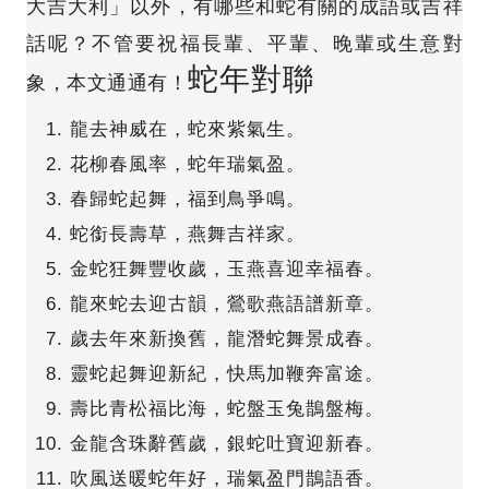
大吉大利」以外，有哪些和蛇有關的成語或吉祥
話呢？不管要祝福長輩、平輩、晚輩或生意對
蛇年對聯
象，本文通通有！
龍去神威在，蛇來紫氣生。
花柳春風率，蛇年瑞氣盈。
春歸蛇起舞，福到鳥爭鳴。
蛇銜長壽草，燕舞吉祥家。
金蛇狂舞豐收歲，玉燕喜迎幸福春。
龍來蛇去迎古韻，鶯歌燕語譜新章。
歲去年來新換舊，龍潛蛇舞景成春。
靈蛇起舞迎新紀，快馬加鞭奔富途。
壽比青松福比海，蛇盤玉兔鵲盤梅。
金龍含珠辭舊歲，銀蛇吐寶迎新春。
吹風送暖蛇年好，瑞氣盈門鵲語香。