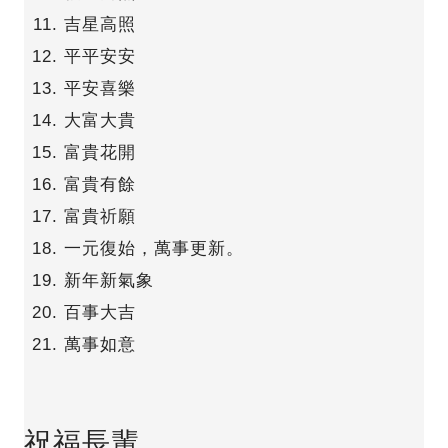
吉星高照
平平安安
平安喜樂
大富大貴
富貴花開
富貴有餘
富貴祈願
一元復始，萬事更新。
新年新氣象
百事大吉
萬事如意
祝福長輩