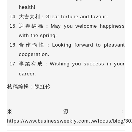
health!
大吉大利：Great fortune and favour!
迎春納福：May you welcome happiness
with the spring!
合作愉快：Looking forward to pleasant
cooperation.
事業有成：Wishing you success in your
career.
核稿編輯：陳虹伶
來源：
https://www.businessweekly.com.tw/focus/blog/3