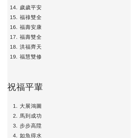
歲歲平安
福祿雙全
福壽安康
福壽雙全
洪福齊天
福慧雙修
祝福平輩
大展鴻圖
馬到成功
步步高陞
如魚得水