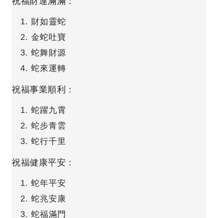
祝福財運滿滿：
財如靈蛇
金蛇吐寶
蛇舞財源
蛇來運轉
祝福事業順利：
蛇躍九霄
蛇步青雲
蛇行千里
祝福健康平安：
蛇年平安
蛇兆安康
蛇福滿門