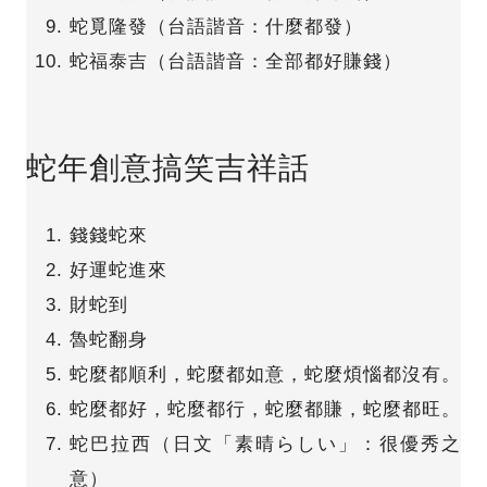
蛇覓隆發（台語諧音：什麼都發）
蛇福泰吉（台語諧音：全部都好賺錢）
蛇年創意搞笑吉祥話
錢錢蛇來
好運蛇進來
財蛇到
魯蛇翻身
蛇麼都順利，蛇麼都如意，蛇麼煩惱都沒有。
蛇麼都好，蛇麼都行，蛇麼都賺，蛇麼都旺。
蛇巴拉西（日文「素晴らしい」：很優秀之
意）