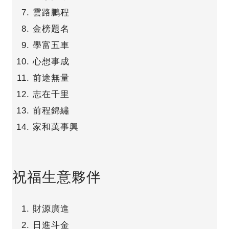
雲路鵬程
金榜題名
學富五車
心想事成
前途無量
志在千里
前程錦繡
家和萬事興
祝福生意夥伴
財源廣進
日進斗金