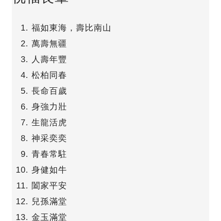
福如東海，壽比南山
萬壽無疆
人壽年豐
松柏同春
長命百歲
身強力壯
生龍活虎
神采奕奕
青春常駐
身健如牛
闔家平安
兒孫滿堂
金玉滿堂