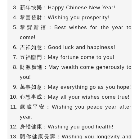
新年快樂：Happy Chinese New Year!
恭喜發財：Wishing you prosperity!
恭賀新禧：Best wishes for the year to
come!
吉祥如意：Good luck and happiness!
五福臨門：May fortune come to you!
財源廣進：May wealth come generously to
you!
萬事如意：May everything go as you hope!
心想事成：May all your wishes come true!
歲歲平安：Wishing you peace year after
year.
身體健康：Wishing you good health!
願你健康長壽：Wishing you longevity and