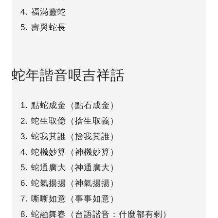
福滿靈蛇
壽與蛇長
蛇年諧音哏吉祥話
點蛇成金（點石成金）
蛇生取億（捨生取義）
蛇我其誰（捨我其誰）
蛇機妙算（神機妙算）
蛇通廣大（神通廣大）
蛇氣揚揚（神氣揚揚）
嘶嘶如意（事事如意）
蛇融舞春（台語諧音：什麼都有剩）