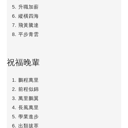
升職加薪
縱橫四海
飛黃騰達
平步青雲
祝福晚輩
鵬程萬里
前程似錦
萬里鵬翼
長風萬里
學業進步
出類拔萃