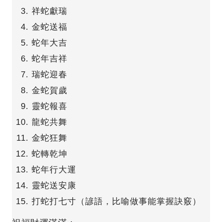
祥蛇獻瑞
金蛇送福
蛇年大吉
蛇年吉祥
瑞蛇迎春
金蛇賀歲
靈蛇報喜
龍蛇共舞
金蛇狂舞
蛇轉乾坤
蛇年行大運
靈蛇送安康
打蛇打七寸（諺語，比喻做事能掌握訣竅）