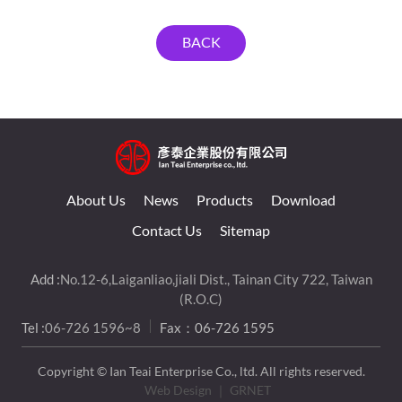
BACK
About Us
News
Products
Download
Contact Us
Sitemap
Add :
No.12-6,Laiganliao,jiali Dist., Tainan City 722, Taiwan
(R.O.C)
Tel :
06-726 1596~8
Fax：06-726 1595
Copyright © Ian Teai Enterprise Co., ltd. All rights reserved.
Web Design
｜ GRNET