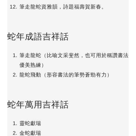
筆走龍蛇資雅韻，詩題福壽賀新春。
蛇年成語吉祥話
筆走龍蛇（比喻文采斐然，也可用於稱讚書法
優美熟練）
龍蛇飛動（形容書法的筆勢蒼勁有力）
蛇年萬用吉祥話
靈蛇獻瑞
金蛇獻瑞