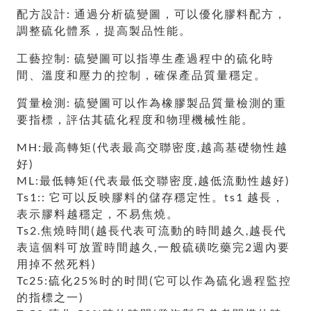
配方設計: 通過分析硫變圖，可以優化膠料配方，
調整硫化體系，提高製品性能。
工藝控制: 硫變圖可以指導生產過程中的硫化時
間、溫度和壓力的控制，確保產品質量穩定。
質量檢測: 硫變圖可以作為橡膠製品質量檢測的重
要指標，評估其硫化程度和物理機械性能。
MH:最高轉矩(代表最高交聯密度,越高基礎物性越
好)
ML:最低轉矩(代表最低交聯密度,越低流動性越好)
Ts1:: 它可以反映膠料的儲存穩定性。ts1 越長，
表示膠料越穩定，不易焦燒。
Ts2.焦燒時間(越長代表可流動的時間越久,越長代
表這個料可放置時間越久,一般硫磺吃藥完2週內要
用掉不然死料)
Tc25:硫化25%时的时間(它可以作為硫化過程監控
的指標之一)