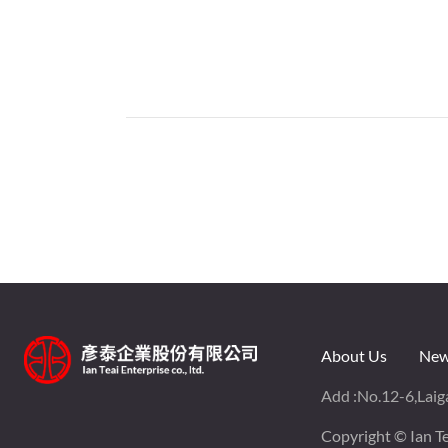
About Us
New
Add :
No.12-6,Laiga
Copyright © Ian Tea