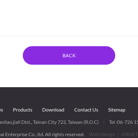
BACK
s
Products
Download
Contact Us
Sitemap
nliao,jiali Dist., Tainan City 722, Taiwan (R.O.C)
Tel :
06-726 1
i Enterprise Co., ltd. All rights reserved.
Web Design
｜ GRNET