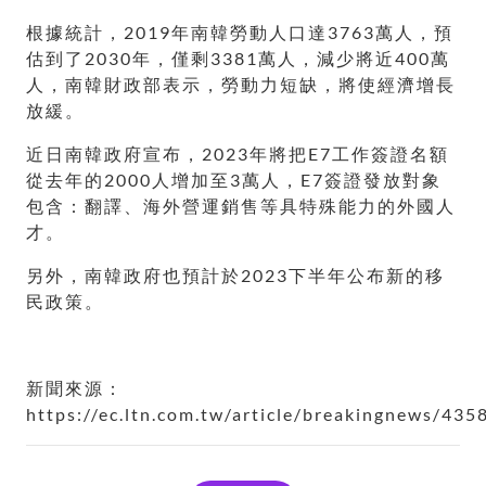
根據統計，2019年南韓勞動人口達3763萬人，預
估到了2030年，僅剩3381萬人，減少將近400萬
人，南韓財政部表示，勞動力短缺，將使經濟增長
放緩。
近日南韓政府宣布，2023年將把E7工作簽證名額
從去年的2000人增加至3萬人，E7簽證發放對象
包含：翻譯、海外營運銷售等具特殊能力的外國人
才。
另外，南韓政府也預計於2023下半年公布新的移
民政策。
新聞來源：
https://ec.ltn.com.tw/article/breakingnews/435