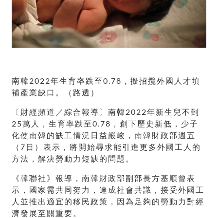
南韓2022年生育率跌至0.78，擬招攬外國人才填
補產業缺口。（路透）
〔財經頻道／綜合報導〕南韓2022年新生兒不到
25萬人，生育率跌至0.78，創下歷史新低，少子
化使南韓的缺工情況日益嚴峻，南韓財政部週五
（7日）表示，將開始尋求能引進更多外國工人的
方法，解決勞動力短缺的問題。
《韓聯社》報導，南韓財政部副部長方基順曾表
示，國家需共同努力，達成社會共識，接受外國工
人並推出適宜的移民政策，因為足夠的勞動力對經
濟發展至關重要。