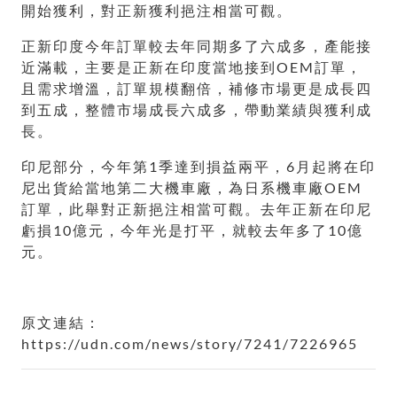
開始獲利，對正新獲利挹注相當可觀。
正新印度今年訂單較去年同期多了六成多，產能接
近滿載，主要是正新在印度當地接到OEM訂單，
且需求增溫，訂單規模翻倍，補修市場更是成長四
到五成，整體市場成長六成多，帶動業績與獲利成
長。
印尼部分，今年第1季達到損益兩平，6月起將在印
尼出貨給當地第二大機車廠，為日系機車廠OEM
訂單，此舉對正新挹注相當可觀。去年正新在印尼
虧損10億元，今年光是打平，就較去年多了10億
元。
原文連結：
https://udn.com/news/story/7241/7226965