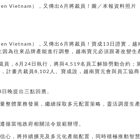
en Vietnam），又傳出6月將裁員！圖／本報資料照片
員
en Vietnam），又傳出6月將裁員！寶成13日證實，越
人。主因為往來品牌產能進行調整，越南寶元必須跟著改變
員，6月24日執行，將與4,519名員工解除勞動合約；第
，計畫共裁員8,102人。寶成說，越南寶元會與員工協
3日晚提出三點回應。
考量整體業務發展，繼續採取多元配置策略，靈活調度生
均遵循當地政府相關法令規範辦理。
持信心，將持續擴充及多元化產能配置，同時積極推動智