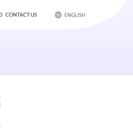
D
CONTACT US
ENGLISH
應