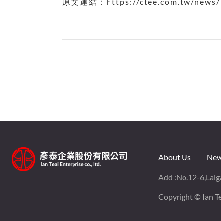
原文連結：https://ctee.com.tw/news/i
About Us
New
Add :
No.12-6,Laiga
Copyright © Ian Tea