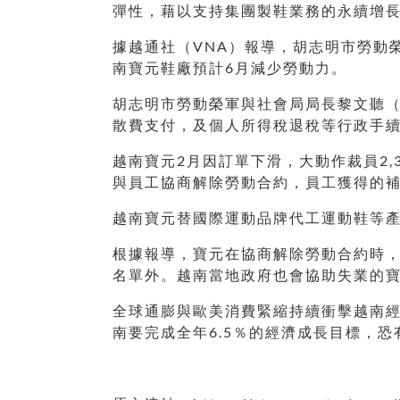
彈性，藉以支持集團製鞋業務的永續增
據越通社（VNA）報導，胡志明市勞動
南寶元鞋廠預計6月減少勞動力。
胡志明市勞動榮軍與社會局局長黎文聽（Le
散費支付，及個人所得稅退稅等行政手
越南寶元2月因訂單下滑，大動作裁員2,
與員工協商解除勞動合約，員工獲得的補
越南寶元替國際運動品牌代工運動鞋等
根據報導，寶元在協商解除勞動合約時，
名單外。越南當地政府也會協助失業的
全球通膨與歐美消費緊縮持續衝擊越南經濟
南要完成全年6.5％的經濟成長目標，