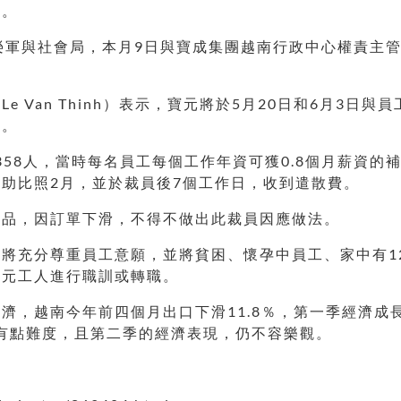
長。
榮軍與社會局，本月9日與寶成集團越南行政中心權責主
 Van Thinh）表示，寶元將於5月20日和6月3日
續。
358人，當時每名員工每個工作年資可獲0.8個月薪資
助比照2月，並於裁員後7個工作日，收到遣散費。
產品，因訂單下滑，不得不做出此裁員因應做法。
將充分尊重員工意願，並將貧困、懷孕中員工、家中有1
寶元工人進行職訓或轉職。
，越南今年前四個月出口下滑11.8％，第一季經濟成長
恐有點難度，且第二季的經濟表現，仍不容樂觀。