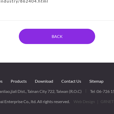
ndustry/862404.html
BACK
s
Products
Download
Contact Us
Sitemap
nliao,jiali Dist., Tainan City 722, Taiwan (R.O.C)
Tel :
06-726 1
i Enterprise Co., ltd. All rights reserved.
Web Design
｜ GRNET