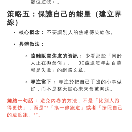
數位遊牧）。
策略五：保護自己的能量（建立界
線）
核心概念：
不要讓別人的焦慮傳染給你。
具體做法：
遠離販賣焦慮的資訊：
少看那些「同齡
人正在拋棄你」、「30歲還沒年薪百萬
就是失敗」的網路文章。
專注當下：
專注於把自己手邊的小事做
好，而不是整天擔心未來會被淘汰。
總結一句話：
避免內卷的方法，不是「比別人跑
得更快」，而是**「換一條跑道」
或者
「按照自己
的速度跑」**。