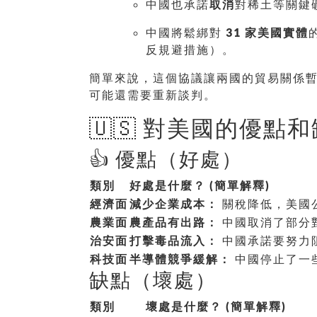
中國也承諾
取消
對稀土等關鍵
中國將鬆綁對
31 家美國實體
反規避措施）。
簡單來說，這個協議讓兩國的貿易關係
可能還需要重新談判。
🇺🇸 對美國的優點
👍 優點（好處）
類別
好處是什麼？ (簡單解釋)
經濟面
減少企業成本：
關稅降低，美國
農業面
農產品有出路：
中國取消了部分
治安面
打擊毒品流入：
中國承諾要努力
科技面
半導體競爭緩解：
中國停止了一
缺點（壞處）
類別
壞處是什麼？ (簡單解釋)