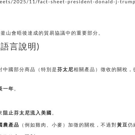
eets/2025/11/fact-sheet-president-donald-j-trum
韓釜山會晤後達成的貿易協議中的重要部分。
單語言說明)
對中國部分商品（特別是
芬太尼
相關產品）徵收的關稅，
長一年
。
來
阻止芬太尼流入美國
。
國農產品
（例如雞肉、小麥）加徵的關稅，不過對
黃豆
仍