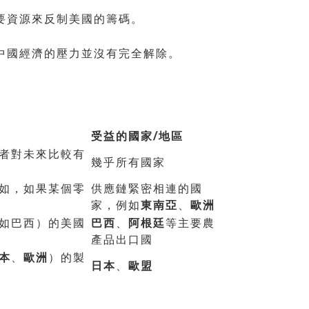
要資源來反制美國的籌碼。
中國經濟的壓力並沒有完全解除。
受益的國家/地區
者對未來比較有
幾乎所有國家
如，如果某個零
供應鏈緊密相連的國
家，例如
東南亞
、
歐洲
如巴西）的美國
巴西
、
阿根廷
等主要農
產品出口國
本
、
歐洲
）的製
日本
、
歐盟