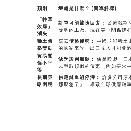
類別
壞處是什麼？ (簡單解釋)
「轉單
訂單可能被搶回去：
貿易戰期
效應」
等地的工廠。現在美中關係緩
消失
稀土價
失去價格優勢：
中國取消稀土
格變動
的國家來說，出口收入可能會
貿易關
缺乏談判籌碼：
像是歐盟、日
係不平
以爭取類似的優惠（例如要求
等
長期策
供應鏈重組停滯：
許多公司原
略困境
那麼急了」，導致全球供應鏈