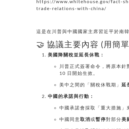
https://www.whitehouse.gov/fact-sh
trade-relations-with-china/
這是在川普與中國國家主席習近平於南
🤝 協議主要內容 (用簡
美國降關稅並延長休戰：
川普正式簽署命令，將原本針
10 日開始生效。
美中之間的「關稅休戰期」
延
中國的承諾與行動：
中國承諾會採取「重大措施」
中國同意
取消
或
暫停
對部分
美