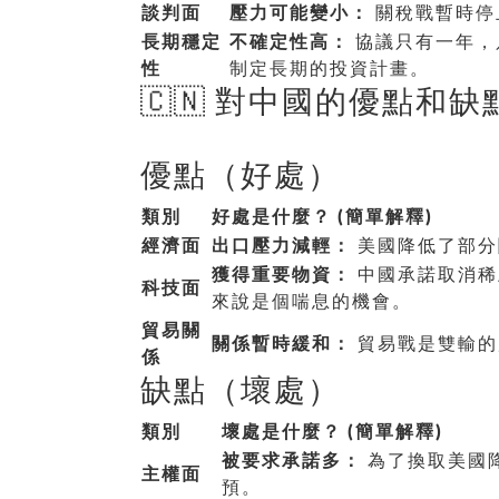
談判面
壓力可能變小：
關稅戰暫時停
長期穩定
不確定性高：
協議只有一年，
性
制定長期的投資計畫。
🇨🇳 對中國的優點和缺
優點（好處）
類別
好處是什麼？ (簡單解釋)
經濟面
出口壓力減輕：
美國降低了部分
獲得重要物資：
中國承諾取消稀
科技面
來說是個喘息的機會。
貿易關
關係暫時緩和：
貿易戰是雙輸的
係
缺點（壞處）
類別
壞處是什麼？ (簡單解釋)
被要求承諾多：
為了換取美國
主權面
預。