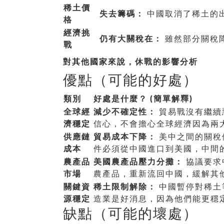
稀土價
失去籌碼：
中國取消了稀土的
格
經濟挑
仍有大關稅在：
雖然部分關稅
戰
對其他國家來說，休戰的影響分析
優點（可能的好處）
類別
好處是什麼？ (簡單解釋)
全球經
減少不確定性：
貿易戰沒有繼續
濟穩定
信心，不會擔心全球經濟因為兩
供應鏈
貿易成本下降：
美中之間的關稅
成本
件必須從中國進口到美國，中間
農產品
美國農產品壓力分攤：
協議要求
市場
農產品，重新流回中國，緩解其
關鍵資
稀土限制解除：
中國暫停對稀土
源穩定
造業是好消息，因為他們能更穩
缺點（可能的壞處）