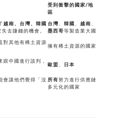
受到衝擊的國家/地
區
了
越南、台灣、韓國
台灣
、
韓國
、
越南
、
家失去賺錢的機會。
墨西哥
等製造業大國
這對其他有稀土資源
擁有稀土資源的國家
來跟中國進行談判，
歐盟
、
日本
能會讓他們覺得「沒
所有
努力進行供應鏈
多元化的國家