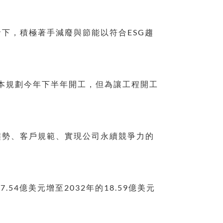
下，積極著手減廢與節能以符合ESG趨
原本規劃今年下半年開工，但為讓工程開工
趨勢、客戶規範、實現公司永續競爭力的
.54億美元增至2032年的18.59億美元