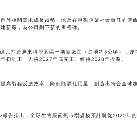
劑等相關需求成長趨勢，以及在重視企業社會責任的使命
擴建新廠，為公司劃下新的里程碑。
5億元打造屏東科學園區一期新廠區（占地約6公頃），
初動工，力拚2027年底完工、維持2028年投產。
可提高製程反應效率、降低能源耗用量，創造出符合全球
h.biz報告指出，全球生物緩衝劑市場規模預計將從2022年的7